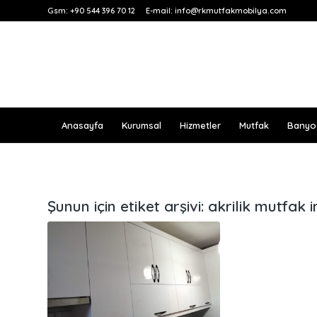
Gsm:
+90 544 396 70 12
E-mail:
info@rkmutfakmobilya.com
Anasayfa
Kurumsal
Hizmetler
Mutfak
Banyo
Şunun için etiket arşivi:
akrilik mutfak i