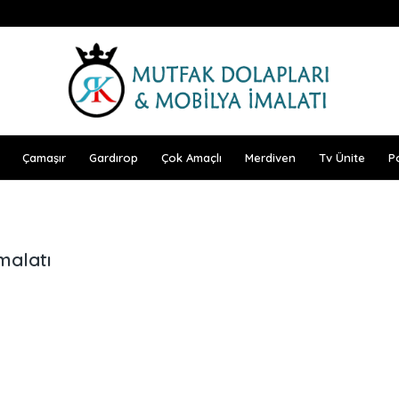
Çamaşır
Gardırop
Çok Amaçlı
Merdiven
Tv Ünite
P
malatı