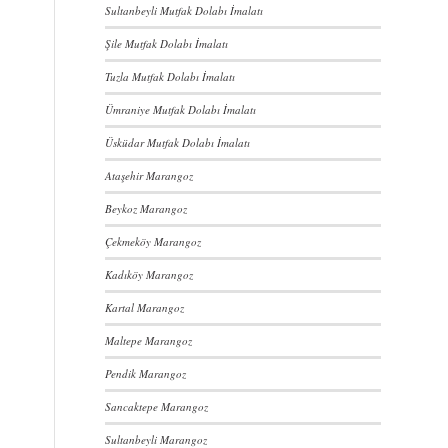
Sultanbeyli Mutfak Dolabı İmalatı
Şile Mutfak Dolabı İmalatı
Tuzla Mutfak Dolabı İmalatı
Ümraniye Mutfak Dolabı İmalatı
Üsküdar Mutfak Dolabı İmalatı
Ataşehir Marangoz
Beykoz Marangoz
Çekmeköy Marangoz
Kadıköy Marangoz
Kartal Marangoz
Maltepe Marangoz
Pendik Marangoz
Sancaktepe Marangoz
Sultanbeyli Marangoz