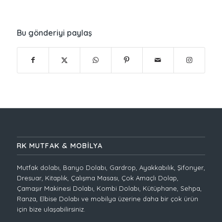
Bu gönderiyi paylaş
RK MUTFAK & MOBİLYA
Mutfak dolabı, Banyo Dolabı, Gardrop, Ayakkabılık, Şifonyer,
Dresuar, Kitaplık, Çalışma Masası, Çok Amaçlı Dolap,
Çamaşır Makinesi Dolabı, Kombi Dolabı, Kütüphane, Sehpa,
Ranza, Elbise Dolabı ve mobilya üzerine daha bir çok ürün
için bize ulaşabilirsiniz.