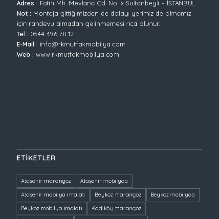
Adres :
Fatih Mh. Mevlana Cd. No: x Sultanbeyli – İSTANBUL
Not :
Montaja gittiğimizden de dolayı yerimiz de olmamız
için randevu almadan gelinmemesi rica olunur.
Tel :
0544 396 70 12
E-Mail :
info@rkmutfakmobilya.com
Web :
www.rkmutfakmobilya.com
ETIKETLER
Ataşehir marangoz
Ataşehir mobilyacı
Ataşehir mobilya imalatı
Beykoz marangoz
Beykoz mobilyacı
Beykoz mobilya imalatı
Kadıköy marangoz