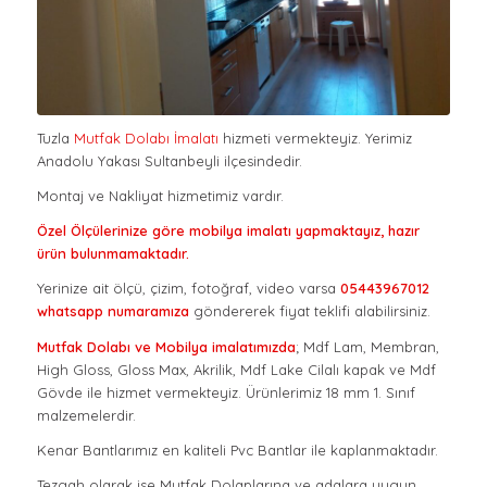
Tuzla
Mutfak Dolabı İmalatı
hizmeti vermekteyiz. Yerimiz
Anadolu Yakası Sultanbeyli ilçesindedir.
Montaj ve Nakliyat hizmetimiz vardır.
Özel Ölçülerinize göre mobilya imalatı yapmaktayız,
hazır
ürün bulunmamaktadır.
Yerinize ait ölçü, çizim, fotoğraf, video varsa
05443967012
whatsapp numaramıza
göndererek fiyat teklifi alabilirsiniz.
Mutfak Dolabı ve Mobilya imalatımızda
; Mdf Lam, Membran,
High Gloss, Gloss Max, Akrilik, Mdf Lake Cilalı kapak ve Mdf
Gövde ile hizmet vermekteyiz. Ürünlerimiz 18 mm 1. Sınıf
malzemelerdir.
Kenar Bantlarımız en kaliteli Pvc Bantlar ile kaplanmaktadır.
Tezgah olarak ise Mutfak Dolaplarına ve adalara uygun