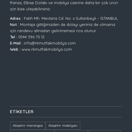
Ranza, Elbise Dolabı ve mobilya üzerine daha bir çok ürün
için bize ulaşabilirsiniz.
Adres :
Fatih Mh. Mevlana Cd. No: x Sultanbeyli – İSTANBUL
Not :
Montaja gittiğimizden de dolayı yerimiz de olmamız
için randevu almadan gelinmemesi rica olunur.
Tel :
0544 396 70 12
E-Mail :
info@rkmutfakmobilya.com
Web :
www.rkmutfakmobilya.com
ETIKETLER
Ataşehir marangoz
Ataşehir mobilyacı