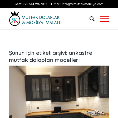
Gsm:
+90 544 396 70 12
E-mail:
info@rkmutfakmobilya.com
Şunun için etiket arşivi:
ankastre
mutfak dolapları modelleri