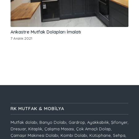
Ankastre Mutfak Dolapları İmalatı
7 Aralık 2021
RK MUTFAK & MOBİLYA
Mutfak dolabı, Banyo Dolabı, Gardrop, Ayakkabılık, Şifonyer,
Dresuar, Kitaplık, Çalışma Masası, Çok Amaçlı Dolap,
Çamaşır Makinesi Dolabı, Kombi Dolabı, Kütüphane, Sehpa,