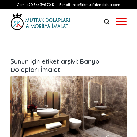
Gsm:
+90 544 396 70 12
E-mail:
info@rkmutfakmobilya.com
Şunun için etiket arşivi:
Banyo
Dolapları İmalatı