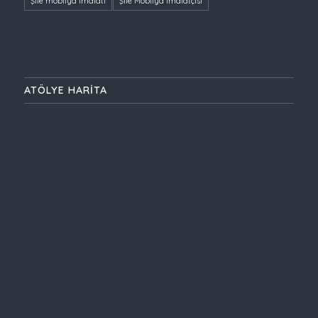
Şile mobilya imalatı
Şile Mobilya İmalatçısı
ATÖLYE HARİTA