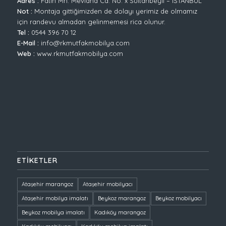
Adres :
Fatih Mh. Mevlana Cd. No: x Sultanbeyli – İSTANBUL
Not :
Montaja gittiğimizden de dolayı yerimiz de olmamız
için randevu almadan gelinmemesi rica olunur.
Tel :
0544 396 70 12
E-Mail :
info@rkmutfakmobilya.com
Web :
www.rkmutfakmobilya.com
ETIKETLER
Ataşehir marangoz
Ataşehir mobilyacı
Ataşehir mobilya imalatı
Beykoz marangoz
Beykoz mobilyacı
Beykoz mobilya imalatı
Kadıköy marangoz