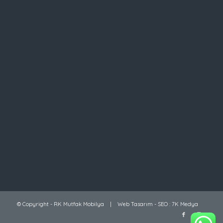
© Copyright -
RK Mutfak Mobilya
|
Web Tasarım
-
SEO
:
7K Medya