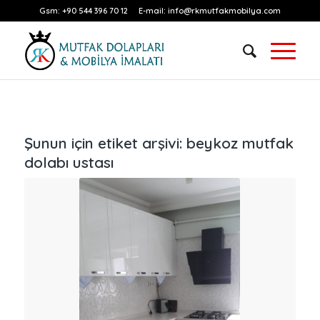
Gsm:
+90 544 396 70 12
E-mail:
info@rkmutfakmobilya.com
Şunun için etiket arşivi:
beykoz mutfak
dolabı ustası