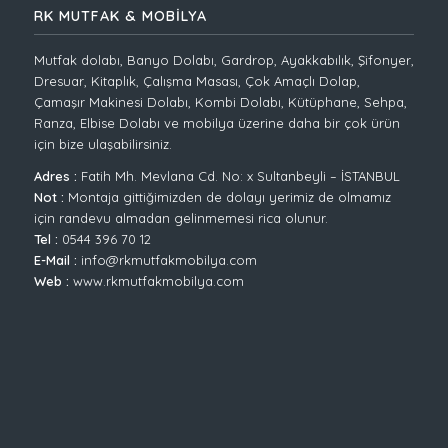
RK MUTFAK & MOBİLYA
Mutfak dolabı, Banyo Dolabı, Gardrop, Ayakkabılık, Şifonyer,
Dresuar, Kitaplık, Çalışma Masası, Çok Amaçlı Dolap,
Çamaşır Makinesi Dolabı, Kombi Dolabı, Kütüphane, Sehpa,
Ranza, Elbise Dolabı ve mobilya üzerine daha bir çok ürün
için bize ulaşabilirsiniz.
Adres :
Fatih Mh. Mevlana Cd. No: x Sultanbeyli – İSTANBUL
Not :
Montaja gittiğimizden de dolayı yerimiz de olmamız
için randevu almadan gelinmemesi rica olunur.
Tel :
0544 396 70 12
E-Mail :
info@rkmutfakmobilya.com
Web :
www.rkmutfakmobilya.com