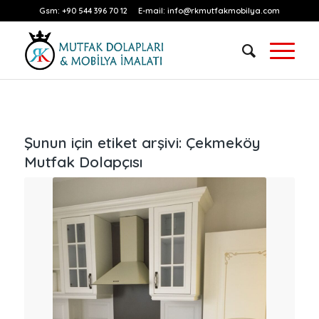
Gsm:
+90 544 396 70 12
E-mail:
info@rkmutfakmobilya.com
Şunun için etiket arşivi:
Çekmeköy
Mutfak Dolapçısı