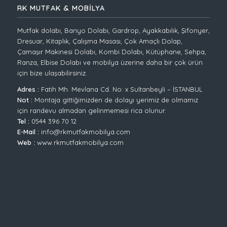
RK MUTFAK & MOBİLYA
Mutfak dolabı, Banyo Dolabı, Gardrop, Ayakkabılık, Şifonyer,
Dresuar, Kitaplık, Çalışma Masası, Çok Amaçlı Dolap,
Çamaşır Makinesi Dolabı, Kombi Dolabı, Kütüphane, Sehpa,
Ranza, Elbise Dolabı ve mobilya üzerine daha bir çok ürün
için bize ulaşabilirsiniz.
Adres :
Fatih Mh. Mevlana Cd. No: x Sultanbeyli – İSTANBUL
Not :
Montaja gittiğimizden de dolayı yerimiz de olmamız
için randevu almadan gelinmemesi rica olunur.
Tel :
0544 396 70 12
E-Mail :
info@rkmutfakmobilya.com
Web :
www.rkmutfakmobilya.com