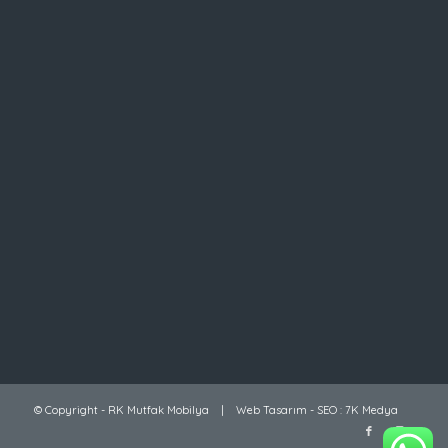
© Copyright -
RK Mutfak Mobilya
|
Web Tasarım
-
SEO
:
7K Medya