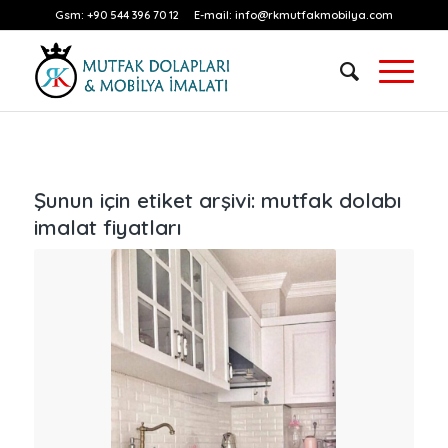
Gsm:
+90 544 396 70 12
E-mail:
info@rkmutfakmobilya.com
Şunun için etiket arşivi:
mutfak dolabı
imalat fiyatları