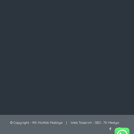
© Copyright -
RK Mutfak Mobilya
|
Web Tasarım
-
SEO
:
7K Medya