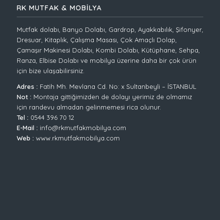
RK MUTFAK & MOBİLYA
Mutfak dolabı, Banyo Dolabı, Gardrop, Ayakkabılık, Şifonyer,
Dresuar, Kitaplık, Çalışma Masası, Çok Amaçlı Dolap,
Çamaşır Makinesi Dolabı, Kombi Dolabı, Kütüphane, Sehpa,
Ranza, Elbise Dolabı ve mobilya üzerine daha bir çok ürün
için bize ulaşabilirsiniz.
Adres :
Fatih Mh. Mevlana Cd. No: x Sultanbeyli – İSTANBUL
Not :
Montaja gittiğimizden de dolayı yerimiz de olmamız
için randevu almadan gelinmemesi rica olunur.
Tel :
0544 396 70 12
E-Mail :
info@rkmutfakmobilya.com
Web :
www.rkmutfakmobilya.com