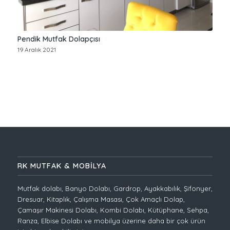
Pendik Mutfak Dolapçısı
19 Aralık 2021
RK MUTFAK & MOBİLYA
Mutfak dolabı, Banyo Dolabı, Gardrop, Ayakkabılık, Şifonyer,
Dresuar, Kitaplık, Çalışma Masası, Çok Amaçlı Dolap,
Çamaşır Makinesi Dolabı, Kombi Dolabı, Kütüphane, Sehpa,
Ranza, Elbise Dolabı ve mobilya üzerine daha bir çok ürün