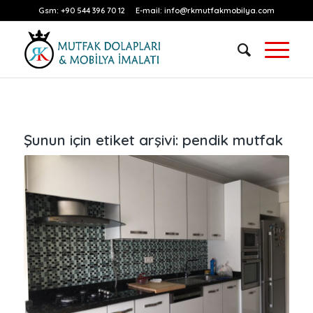
Gsm:
+90 544 396 70 12
E-mail:
info@rkmutfakmobilya.com
Şunun için etiket arşivi:
pendik mutfak