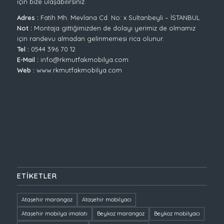
için bize ulaşabilirsiniz.
Adres :
Fatih Mh. Mevlana Cd. No: x Sultanbeyli – İSTANBUL
Not :
Montaja gittiğimizden de dolayı yerimiz de olmamız
için randevu almadan gelinmemesi rica olunur.
Tel :
0544 396 70 12
E-Mail :
info@rkmutfakmobilya.com
Web :
www.rkmutfakmobilya.com
ETIKETLER
Ataşehir marangoz
Ataşehir mobilyacı
Ataşehir mobilya imalatı
Beykoz marangoz
Beykoz mobilyacı