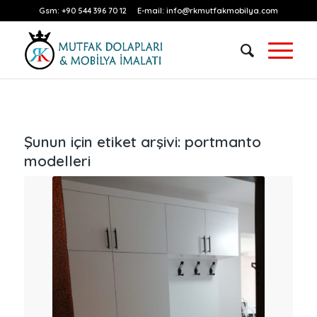
Gsm:
+90 544 396 70 12
E-mail:
info@rkmutfakmobilya.com
Şunun için etiket arşivi:
portmanto
modelleri