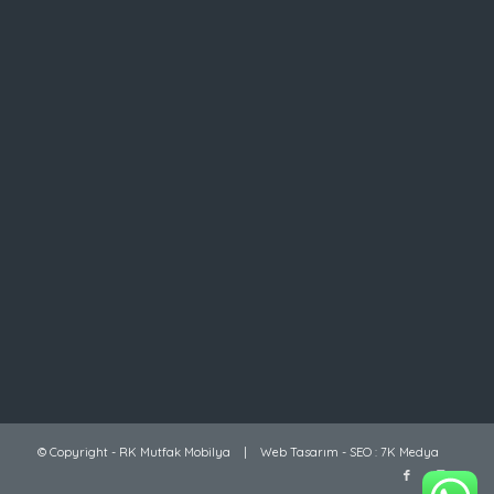
© Copyright -
RK Mutfak Mobilya
|
Web Tasarım
-
SEO
:
7K Medya