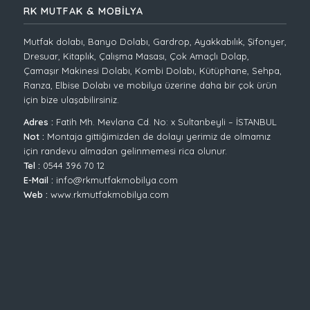
RK MUTFAK & MOBİLYA
Mutfak dolabı, Banyo Dolabı, Gardrop, Ayakkabılık, Şifonyer,
Dresuar, Kitaplık, Çalışma Masası, Çok Amaçlı Dolap,
Çamaşır Makinesi Dolabı, Kombi Dolabı, Kütüphane, Sehpa,
Ranza, Elbise Dolabı ve mobilya üzerine daha bir çok ürün
için bize ulaşabilirsiniz.
Adres :
Fatih Mh. Mevlana Cd. No: x Sultanbeyli – İSTANBUL
Not :
Montaja gittiğimizden de dolayı yerimiz de olmamız
için randevu almadan gelinmemesi rica olunur.
Tel :
0544 396 70 12
E-Mail :
info@rkmutfakmobilya.com
Web :
www.rkmutfakmobilya.com