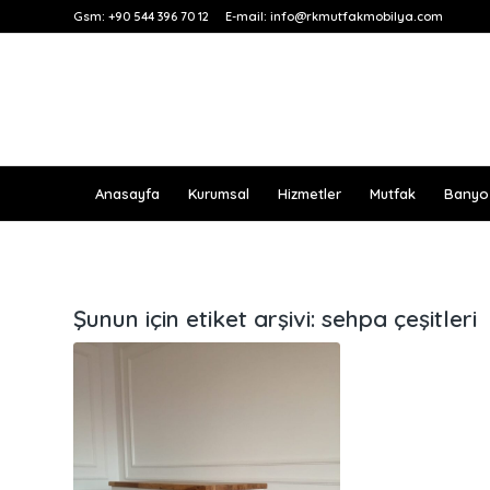
Gsm:
+90 544 396 70 12
E-mail:
info@rkmutfakmobilya.com
Anasayfa
Kurumsal
Hizmetler
Mutfak
Banyo
Şunun için etiket arşivi:
sehpa çeşitleri