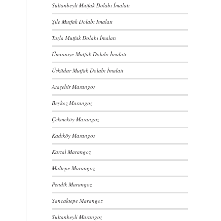
Sultanbeyli Mutfak Dolabı İmalatı
Şile Mutfak Dolabı İmalatı
Tuzla Mutfak Dolabı İmalatı
Ümraniye Mutfak Dolabı İmalatı
Üsküdar Mutfak Dolabı İmalatı
Ataşehir Marangoz
Beykoz Marangoz
Çekmeköy Marangoz
Kadıköy Marangoz
Kartal Marangoz
Maltepe Marangoz
Pendik Marangoz
Sancaktepe Marangoz
Sultanbeyli Marangoz