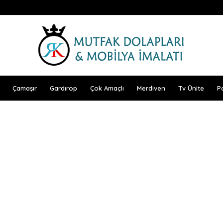
Çamaşır
Gardırop
Çok Amaçlı
Merdiven
Tv Ünite
P