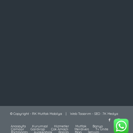
© Copyright -
RK Mutfak Mobilya
|
Web Tasarım
-
SEO
:
7K Medya
Anasayfa
Kurumsal
Hizmetler
Mutfak
Banyo
Çamaşır
Gardırop
Çok Amaçlı
Merdiven
Tv Ünite
Portmanto
Ayakkabılık
Ranza
Blog
İletişim