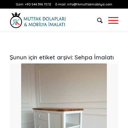
Gsm:
+90 544 396 70 12
E-mail:
info@rkmutfakmobilya.com
Şunun için etiket arşivi:
Sehpa İmalatı