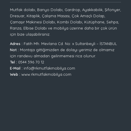
Mutfak dolabı, Banyo Dolabı, Gardrop, Ayakkabılık, Şifonyer,
Dresuar, Kitaplık, Çalışma Masası, Çok Amaçlı Dolap,
Çamaşır Makinesi Dolabı, Kombi Dolabı, Kütüphane, Sehpa,
Ranza, Elbise Dolabı ve mobilya üzerine daha bir çok ürün
için bize ulaşabilirsiniz.
Adres :
Fatih Mh. Mevlana Cd. No: x Sultanbeyli – İSTANBUL
Not :
Montaja gittiğimizden de dolayı yerimiz de olmamız
için randevu almadan gelinmemesi rica olunur.
Tel :
0544 396 70 12
E-Mail :
info@rkmutfakmobilya.com
Web :
www.rkmutfakmobilya.com