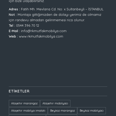
için bize ulaşabilirsiniz.
Adres :
Fatih Mh. Mevlana Cd. No: x Sultanbeyli – İSTANBUL
Not :
Montaja gittiğimizden de dolayı yerimiz de olmamız
için randevu almadan gelinmemesi rica olunur.
Tel :
0544 396 70 12
E-Mail :
info@rkmutfakmobilya.com
Web :
www.rkmutfakmobilya.com
ETIKETLER
Ataşehir marangoz
Ataşehir mobilyacı
Ataşehir mobilya imalatı
Beykoz marangoz
Beykoz mobilyacı