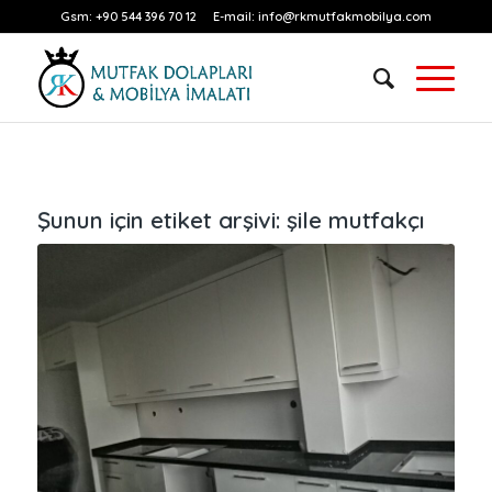
Gsm:
+90 544 396 70 12
E-mail:
info@rkmutfakmobilya.com
Şunun için etiket arşivi:
şile mutfakçı