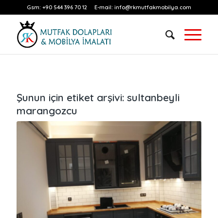
Gsm:
+90 544 396 70 12
E-mail:
info@rkmutfakmobilya.com
Şunun için etiket arşivi:
sultanbeyli
marangozcu