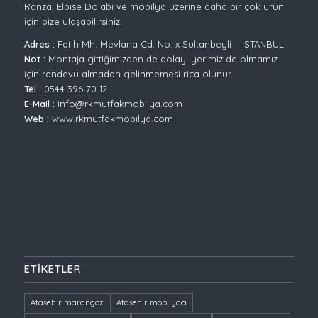
Ranza, Elbise Dolabı ve mobilya üzerine daha bir çok ürün
için bize ulaşabilirsiniz.
Adres :
Fatih Mh. Mevlana Cd. No: x Sultanbeyli – İSTANBUL
Not :
Montaja gittiğimizden de dolayı yerimiz de olmamız
için randevu almadan gelinmemesi rica olunur.
Tel :
0544 396 70 12
E-Mail :
info@rkmutfakmobilya.com
Web :
www.rkmutfakmobilya.com
ETIKETLER
Ataşehir marangoz
Ataşehir mobilyacı