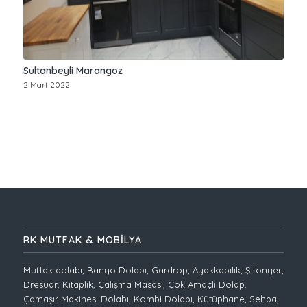
Sultanbeyli Marangoz
2 Mart 2022
RK MUTFAK & MOBİLYA
Mutfak dolabı, Banyo Dolabı, Gardrop, Ayakkabılık, Şifonyer,
Dresuar, Kitaplık, Çalışma Masası, Çok Amaçlı Dolap,
Çamaşır Makinesi Dolabı, Kombi Dolabı, Kütüphane, Sehpa,